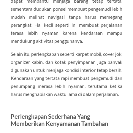
dapat membantu menjaga barang tetap tertata,
sementara dudukan ponsel membuat pengemudi lebih
mudah melihat navigasi tanpa harus memegang
perangkat. Hal kecil seperti ini membuat perjalanan
terasa lebih nyaman karena kendaraan mampu
mendukung aktivitas penggunanya.
Selain itu, perlengkapan seperti karpet mobil, cover jok,
organizer kabin, dan kotak penyimpanan juga banyak
digunakan untuk menjaga kondisi interior tetap bersih.
Kendaraan yang tertata rapi membuat pengemudi dan
penumpang merasa lebih nyaman, terutama ketika
harus menghabiskan waktu lama di dalam perjalanan.
Perlengkapan Sederhana Yang
Memberikan Kenyamanan Tambahan