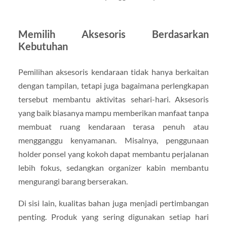
Memilih Aksesoris Berdasarkan
Kebutuhan
Pemilihan aksesoris kendaraan tidak hanya berkaitan
dengan tampilan, tetapi juga bagaimana perlengkapan
tersebut membantu aktivitas sehari-hari. Aksesoris
yang baik biasanya mampu memberikan manfaat tanpa
membuat ruang kendaraan terasa penuh atau
mengganggu kenyamanan. Misalnya, penggunaan
holder ponsel yang kokoh dapat membantu perjalanan
lebih fokus, sedangkan organizer kabin membantu
mengurangi barang berserakan.
Di sisi lain, kualitas bahan juga menjadi pertimbangan
penting. Produk yang sering digunakan setiap hari