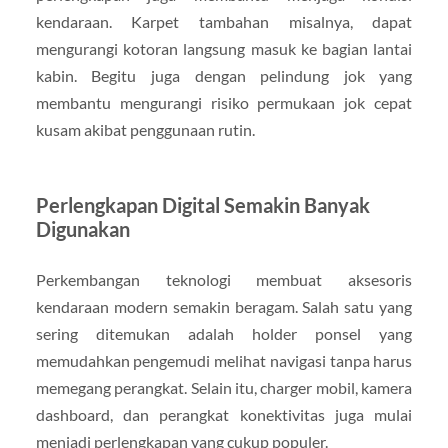
kendaraan. Karpet tambahan misalnya, dapat
mengurangi kotoran langsung masuk ke bagian lantai
kabin. Begitu juga dengan pelindung jok yang
membantu mengurangi risiko permukaan jok cepat
kusam akibat penggunaan rutin.
Perlengkapan Digital Semakin Banyak
Digunakan
Perkembangan teknologi membuat aksesoris
kendaraan modern semakin beragam. Salah satu yang
sering ditemukan adalah holder ponsel yang
memudahkan pengemudi melihat navigasi tanpa harus
memegang perangkat. Selain itu, charger mobil, kamera
dashboard, dan perangkat konektivitas juga mulai
menjadi perlengkapan yang cukup populer.