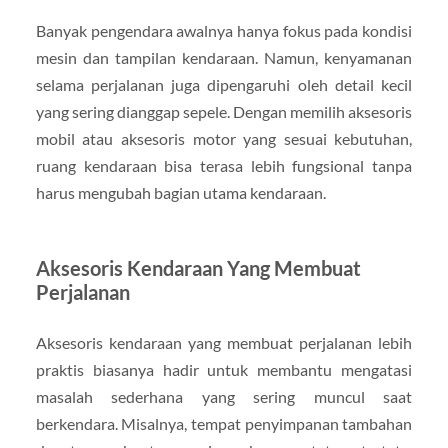
Banyak pengendara awalnya hanya fokus pada kondisi
mesin dan tampilan kendaraan. Namun, kenyamanan
selama perjalanan juga dipengaruhi oleh detail kecil
yang sering dianggap sepele. Dengan memilih aksesoris
mobil atau aksesoris motor yang sesuai kebutuhan,
ruang kendaraan bisa terasa lebih fungsional tanpa
harus mengubah bagian utama kendaraan.
Aksesoris Kendaraan Yang Membuat
Perjalanan
Aksesoris kendaraan yang membuat perjalanan lebih
praktis biasanya hadir untuk membantu mengatasi
masalah sederhana yang sering muncul saat
berkendara. Misalnya, tempat penyimpanan tambahan