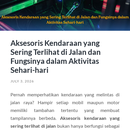
Aksesoris Kendaraan yang
Sering Terlihat di Jalan dan
Fungsinya dalam Aktivitas
Sehari-hari
JULY 3, 2026
Pernah memperhatikan kendaraan yang melintas di
jalan raya? Hampir setiap mobil maupun motor
memiliki tambahan tertentu yang membuat
tampilannya berbeda.
Aksesoris kendaraan yang
sering terlihat di jalan
bukan hanya berfungsi sebagai