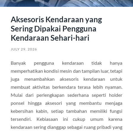
Aksesoris Kendaraan yang
Sering Dipakai Pengguna
Kendaraan Sehari-hari
JULY 29, 2026
Banyak pengguna kendaraan tidak hanya
memperhatikan kondisi mesin dan tampilan luar, tetapi
juga menambahkan aksesoris kendaraan untuk
membuat aktivitas berkendara terasa lebih nyaman.
Mulai dari perlengkapan sederhana seperti holder
ponsel hingga aksesori yang membantu menjaga
kebersihan kabin, setiap tambahan memiliki fungsi
tersendiri. Kebiasaan ini cukup umum karena
kendaraan sering dianggap sebagai ruang pribadi yang