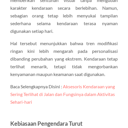
memberikan sentuhan visual tanpa mengubah
karakter kendaraan secara berlebihan. Namun,
sebagian orang tetap lebih menyukai tampilan
sederhana selama kendaraan terasa nyaman
digunakan setiap hari.
Hal tersebut menunjukkan bahwa tren modifikasi
ringan kini lebih mengarah pada personalisasi
dibanding perubahan yang ekstrem. Kendaraan tetap
terlihat menarik, tetapi tidak mengorbankan
kenyamanan maupun keamanan saat digunakan.
Baca Selengkapnya Disini :
Aksesoris Kendaraan yang
Sering Terlihat di Jalan dan Fungsinya dalam Aktivitas
Sehari-hari
Kebiasaan Pengendara Turut