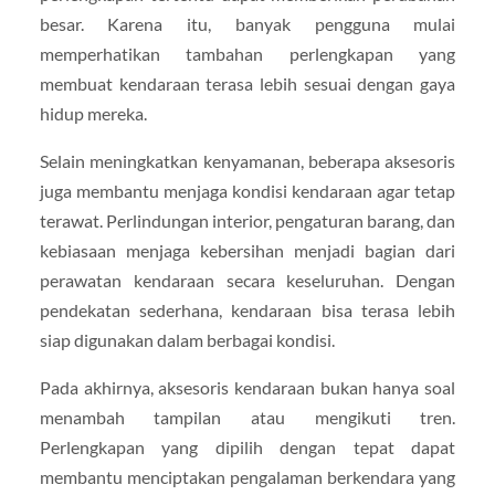
besar. Karena itu, banyak pengguna mulai
memperhatikan tambahan perlengkapan yang
membuat kendaraan terasa lebih sesuai dengan gaya
hidup mereka.
Selain meningkatkan kenyamanan, beberapa aksesoris
juga membantu menjaga kondisi kendaraan agar tetap
terawat. Perlindungan interior, pengaturan barang, dan
kebiasaan menjaga kebersihan menjadi bagian dari
perawatan kendaraan secara keseluruhan. Dengan
pendekatan sederhana, kendaraan bisa terasa lebih
siap digunakan dalam berbagai kondisi.
Pada akhirnya, aksesoris kendaraan bukan hanya soal
menambah tampilan atau mengikuti tren.
Perlengkapan yang dipilih dengan tepat dapat
membantu menciptakan pengalaman berkendara yang