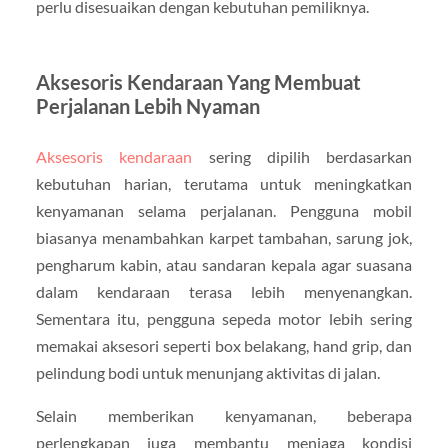
perlu disesuaikan dengan kebutuhan pemiliknya.
Aksesoris Kendaraan Yang Membuat
Perjalanan Lebih Nyaman
Aksesoris kendaraan
sering dipilih berdasarkan
kebutuhan harian, terutama untuk meningkatkan
kenyamanan selama perjalanan. Pengguna mobil
biasanya menambahkan karpet tambahan, sarung jok,
pengharum kabin, atau sandaran kepala agar suasana
dalam kendaraan terasa lebih menyenangkan.
Sementara itu, pengguna sepeda motor lebih sering
memakai aksesori seperti box belakang, hand grip, dan
pelindung bodi untuk menunjang aktivitas di jalan.
Selain memberikan kenyamanan, beberapa
perlengkapan juga membantu menjaga kondisi