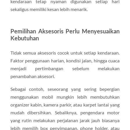
kendaraan tetap nyaman digunakan setiap hari
sekaligus memiliki kesan lebih menarik.
Pemilihan Aksesoris Perlu Menyesuaikan
Kebutuhan
Tidak semua aksesoris cocok untuk setiap kendaraan.
Faktor penggunaan harian, kondisi jalan, hingga cuaca
menjadi pertimbangan sebelum melakukan
penambahan aksesori.
Sebagai contoh, seseorang yang sering bepergian
menggunakan mobil mungkin lebih membutuhkan
organizer kabin, kamera parkir, atau karpet lantai yang
mudah dibersihkan. Sebaliknya, pengendara motor
yang rutin melakukan perjalanan jarak jauh biasanya
lebih memilih box penyimpanan, phone holder, atau