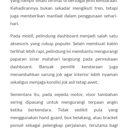
yang hampir selalu terlihat di berbagai jenis kendaraan.
Kehadirannya bukan sekadar mengikuti tren, tetapi
juga memberikan manfaat dalam penggunaan sehari-
hari.
Pada mobil, pelindung dashboard menjadi salah satu
aksesoris yang cukup populer. Selain membuat kabin
terlihat lebih rapi, pelindung ini membantu mengurangi
paparan sinar matahari langsung pada permukaan
dashboard. Banyak pemilik kendaraan juga
menambahkan sarung jok agar interior lebih nyaman
sekaligus menjaga kondisi jok asli tetap awet.
Sementara itu, pada sepeda motor, visor tambahan
sering dipasang untuk mengurangi terpaan angin
ketika berkendara. Tidak sedikit pula yang
menggunakan hand guard, box belakang, atau bracket
ponsel sebagai pelengkap perjalanan, terutama bagi