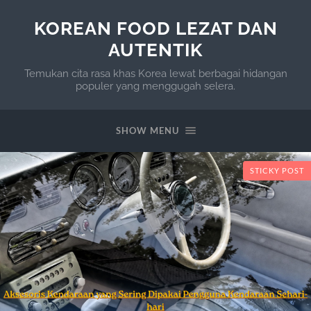
KOREAN FOOD LEZAT DAN
AUTENTIK
Temukan cita rasa khas Korea lewat berbagai hidangan
populer yang menggugah selera.
SHOW MENU
STICKY POST