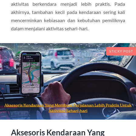
aktivitas berkendara menjadi lebih praktis. Pada
akhirnya, tambahan kecil pada kendaraan sering kali
mencerminkan kebiasaan dan kebutuhan pemiliknya
dalam menjalani aktivitas sehari-hari.
STICKY POST
Aksesoris Kendaraan Yang