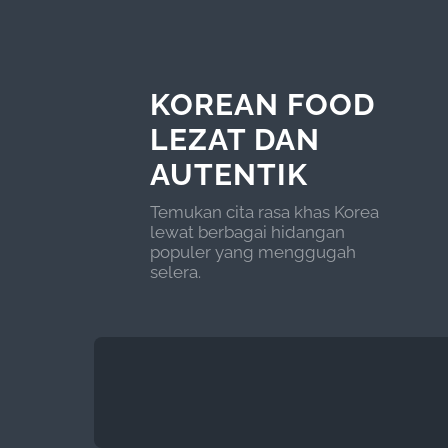
KOREAN FOOD
LEZAT DAN
AUTENTIK
Temukan cita rasa khas Korea
lewat berbagai hidangan
populer yang menggugah
selera.