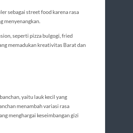
er sebagai street food karena rasa
ang menyenangkan.
on, seperti pizza bulgogi, fried
yang memadukan kreativitas Barat dan
banchan, yaitu lauk kecil yang
anchan menambah variasi rasa
yang menghargai keseimbangan gizi