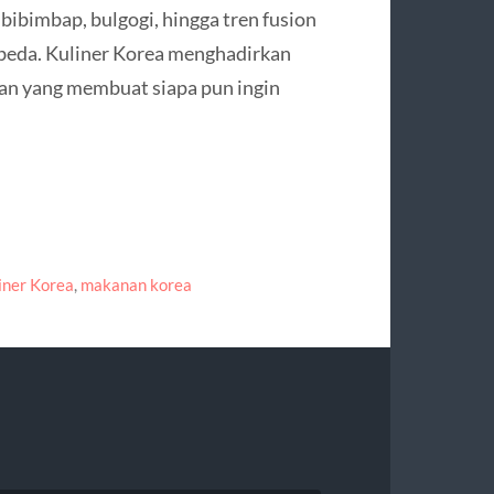
, bibimbap, bulgogi, hingga tren fusion
beda. Kuliner Korea menghadirkan
an yang membuat siapa pun ingin
iner Korea
,
makanan korea