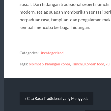
sosial. Dari hidangan tradisional seperti kimchi
modern, setiap suapan memberikan sensasi ber
perpaduan rasa, tampilan, dan pengalaman mak
kembali mencoba berbagai hidangan.
Categories:
Uncategorized
Tags:
bibimbap
,
hidangan korea
,
Kimchi
,
Korean food
,
kul
« Cita Rasa Tradisional yang Menggoda