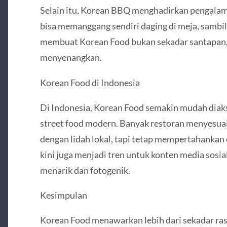
Selain itu, Korean BBQ menghadirkan pengalama
bisa memanggang sendiri daging di meja, sambil 
membuat Korean Food bukan sekadar santapan, 
menyenangkan.
Korean Food di Indonesia
Di Indonesia, Korean Food semakin mudah diak
street food modern. Banyak restoran menyesuai
dengan lidah lokal, tapi tetap mempertahankan 
kini juga menjadi tren untuk konten media sosi
menarik dan fotogenik.
Kesimpulan
Korean Food menawarkan lebih dari sekadar ras