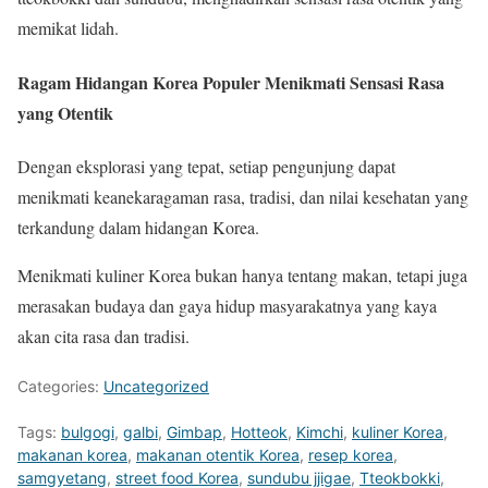
memikat lidah.
Ragam Hidangan Korea Populer Menikmati Sensasi Rasa
yang Otentik
Dengan eksplorasi yang tepat, setiap pengunjung dapat
menikmati keanekaragaman rasa, tradisi, dan nilai kesehatan yang
terkandung dalam hidangan Korea.
Menikmati kuliner Korea bukan hanya tentang makan, tetapi juga
merasakan budaya dan gaya hidup masyarakatnya yang kaya
akan cita rasa dan tradisi.
Categories:
Uncategorized
Tags:
bulgogi
,
galbi
,
Gimbap
,
Hotteok
,
Kimchi
,
kuliner Korea
,
makanan korea
,
makanan otentik Korea
,
resep korea
,
samgyetang
,
street food Korea
,
sundubu jjigae
,
Tteokbokki
,