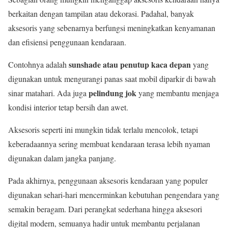
berkaitan dengan tampilan atau dekorasi. Padahal, banyak
aksesoris yang sebenarnya berfungsi meningkatkan kenyamanan
dan efisiensi penggunaan kendaraan.
sunshade atau penutup kaca depan
Contohnya adalah
yang
digunakan untuk mengurangi panas saat mobil diparkir di bawah
pelindung jok
sinar matahari. Ada juga
yang membantu menjaga
kondisi interior tetap bersih dan awet.
Aksesoris seperti ini mungkin tidak terlalu mencolok, tetapi
keberadaannya sering membuat kendaraan terasa lebih nyaman
digunakan dalam jangka panjang.
Pada akhirnya, penggunaan aksesoris kendaraan yang populer
digunakan sehari-hari mencerminkan kebutuhan pengendara yang
semakin beragam. Dari perangkat sederhana hingga aksesori
digital modern, semuanya hadir untuk membantu perjalanan