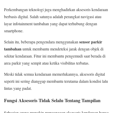
Perkembangan teknologi juga menghadirkan aksesoris kendaraan
berbasis digital. Salah satunya adalah perangkat navigasi atau
layar infotainment tambahan yang dapat terhubung dengan
smartphone.
sensor parkir
Selain itu, beberapa pengendara menggunakan
tambahan
untuk membantu mendeteksi jarak dengan objek di
sekitar kendaraan. Fitur ini membantu pengemudi saat berada di
area parkir yang sempit atau ketika visibilitas terbatas.
Meski tidak semua kendaraan memerlukannya, aksesoris digital
seperti ini sering dianggap membantu terutama dalam kondisi lalu
lintas yang padat.
Fungsi Aksesoris Tidak Selalu Tentang Tampilan
Sebagian orang mungkin menganggap aksesoris kendaraan hanya