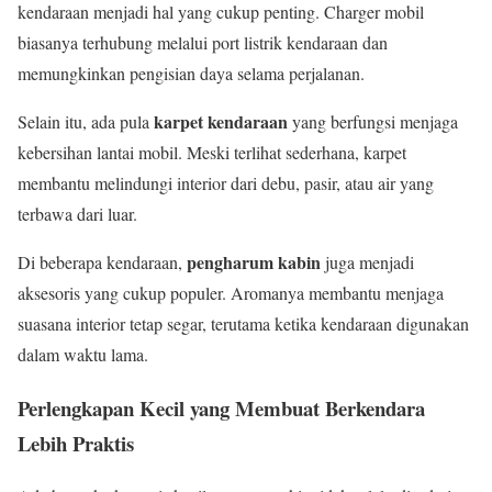
kendaraan menjadi hal yang cukup penting. Charger mobil
biasanya terhubung melalui port listrik kendaraan dan
memungkinkan pengisian daya selama perjalanan.
karpet kendaraan
Selain itu, ada pula
yang berfungsi menjaga
kebersihan lantai mobil. Meski terlihat sederhana, karpet
membantu melindungi interior dari debu, pasir, atau air yang
terbawa dari luar.
pengharum kabin
Di beberapa kendaraan,
juga menjadi
aksesoris yang cukup populer. Aromanya membantu menjaga
suasana interior tetap segar, terutama ketika kendaraan digunakan
dalam waktu lama.
Perlengkapan Kecil yang Membuat Berkendara
Lebih Praktis