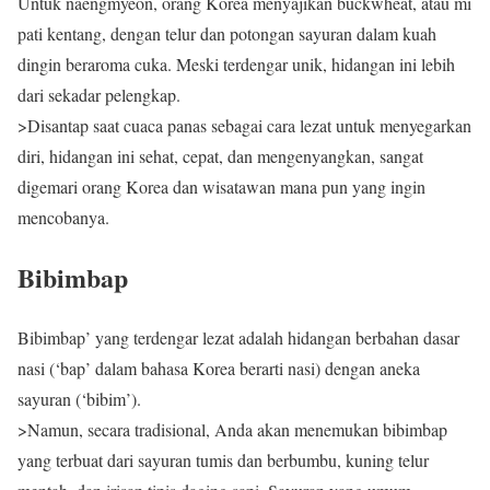
Untuk naengmyeon, orang Korea menyajikan buckwheat, atau mi
pati kentang, dengan telur dan potongan sayuran dalam kuah
dingin beraroma cuka. Meski terdengar unik, hidangan ini lebih
dari sekadar pelengkap.
>Disantap saat cuaca panas sebagai cara lezat untuk menyegarkan
diri, hidangan ini sehat, cepat, dan mengenyangkan, sangat
digemari orang Korea dan wisatawan mana pun yang ingin
mencobanya.
Bibimbap
Bibimbap’ yang terdengar lezat adalah hidangan berbahan dasar
nasi (‘bap’ dalam bahasa Korea berarti nasi) dengan aneka
sayuran (‘bibim’).
>Namun, secara tradisional, Anda akan menemukan bibimbap
yang terbuat dari sayuran tumis dan berbumbu, kuning telur