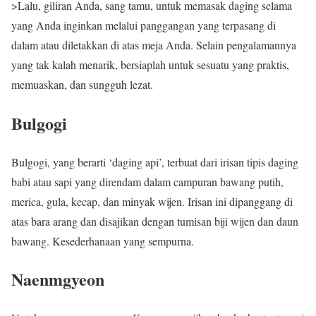
>Lalu, giliran Anda, sang tamu, untuk memasak daging selama
yang Anda inginkan melalui panggangan yang terpasang di
dalam atau diletakkan di atas meja Anda. Selain pengalamannya
yang tak kalah menarik, bersiaplah untuk sesuatu yang praktis,
memuaskan, dan sungguh lezat.
Bulgogi
Bulgogi, yang berarti ‘daging api’, terbuat dari irisan tipis daging
babi atau sapi yang direndam dalam campuran bawang putih,
merica, gula, kecap, dan minyak wijen. Irisan ini dipanggang di
atas bara arang dan disajikan dengan tumisan biji wijen dan daun
bawang. Kesederhanaan yang sempurna.
Naenmgyeon