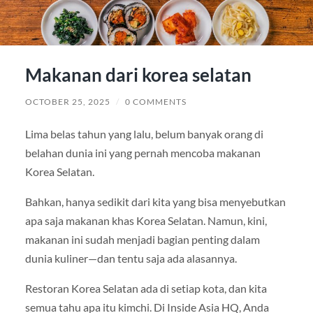
Makanan dari korea selatan
OCTOBER 25, 2025
/
0 COMMENTS
Lima belas tahun yang lalu, belum banyak orang di
belahan dunia ini yang pernah mencoba makanan
Korea Selatan.
Bahkan, hanya sedikit dari kita yang bisa menyebutkan
apa saja makanan khas Korea Selatan. Namun, kini,
makanan ini sudah menjadi bagian penting dalam
dunia kuliner—dan tentu saja ada alasannya.
Restoran Korea Selatan ada di setiap kota, dan kita
semua tahu apa itu kimchi. Di Inside Asia HQ, Anda