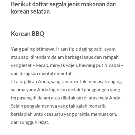
Berikut daftar segala jenis makanan dari
korean selatan
Korean BBQ
Yang paling istimewa. Irisan tipis daging babi, ayam,
atau sapi direndam dalam berbagai saus dan rempah
yang lezat – kecap, minyak wijen, bawang putih, cabai –
dan disajikan mentah-mentah.
>Lalu, giliran Anda, sang tamu, untuk memasak daging
selama yang Anda inginkan melalui panggangan yang
terpasang di dalam atau diletakkan di atas meja Anda.
Selain pengalamannya yang tak kalah menarik,
bersiaplah untuk sesuatu yang praktis, memuaskan,
dan sungguh lezat.