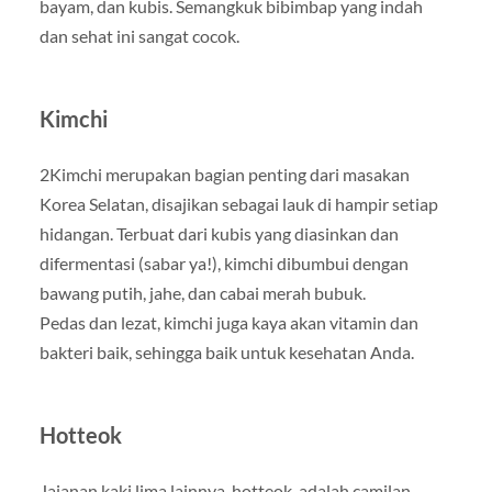
bayam, dan kubis. Semangkuk bibimbap yang indah
dan sehat ini sangat cocok.
Kimchi
2Kimchi merupakan bagian penting dari masakan
Korea Selatan, disajikan sebagai lauk di hampir setiap
hidangan. Terbuat dari kubis yang diasinkan dan
difermentasi (sabar ya!), kimchi dibumbui dengan
bawang putih, jahe, dan cabai merah bubuk.
Pedas dan lezat, kimchi juga kaya akan vitamin dan
bakteri baik, sehingga baik untuk kesehatan Anda.
Hotteok
Jajanan kaki lima lainnya, hotteok, adalah camilan