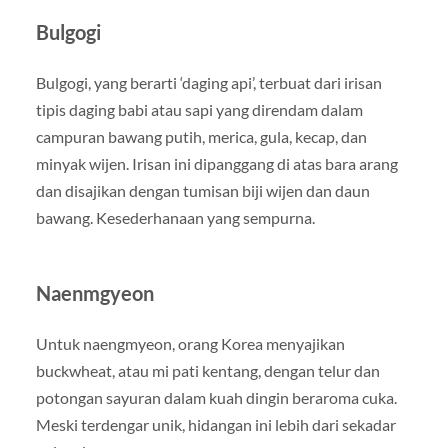
Bulgogi
Bulgogi, yang berarti ‘daging api’, terbuat dari irisan
tipis daging babi atau sapi yang direndam dalam
campuran bawang putih, merica, gula, kecap, dan
minyak wijen. Irisan ini dipanggang di atas bara arang
dan disajikan dengan tumisan biji wijen dan daun
bawang. Kesederhanaan yang sempurna.
Naenmgyeon
Untuk naengmyeon, orang Korea menyajikan
buckwheat, atau mi pati kentang, dengan telur dan
potongan sayuran dalam kuah dingin beraroma cuka.
Meski terdengar unik, hidangan ini lebih dari sekadar