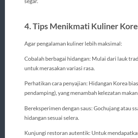
segar.
4. Tips Menikmati Kuliner Kor
Agar pengalaman kuliner lebih maksimal:
Cobalah berbagai hidangan: Mulai dari lauk tra
untuk merasakan variasi rasa.
Perhatikan cara penyajian: Hidangan Korea bia
pendamping), yang menambah kelezatan makan
Bereksperimen dengan saus: Gochujang atau s
hidangan sesuai selera.
Kunjungi restoran autentik: Untuk mendapatka