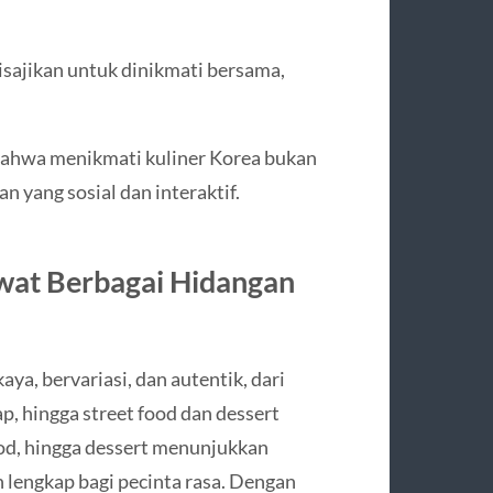
isajikan untuk dinikmati bersama,
 bahwa menikmati kuliner Korea bukan
n yang sosial dan interaktif.
ewat Berbagai Hidangan
a, bervariasi, dan autentik, dari
p, hingga street food dan dessert
food, hingga dessert menunjukkan
lengkap bagi pecinta rasa. Dengan