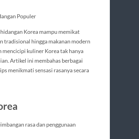
dangan Populer
s, hidangan Korea mampu memikat
gan tradisional hingga makanan modern
n mencicipi kuliner Korea tak hanya
jian. Artikel ini membahas berbagai
ips menikmati sensasi rasanya secara
orea
seimbangan rasa dan penggunaan