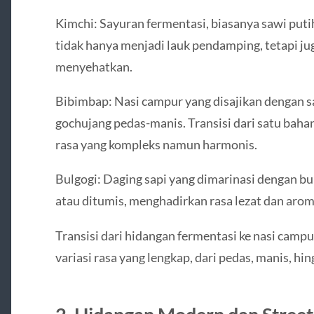
Kimchi: Sayuran fermentasi, biasanya sawi put
tidak hanya menjadi lauk pendamping, tetapi ju
menyehatkan.
Bibimbap: Nasi campur yang disajikan dengan say
gochujang pedas-manis. Transisi dari satu baha
rasa yang kompleks namun harmonis.
Bulgogi: Daging sapi yang dimarinasi dengan b
atau ditumis, menghadirkan rasa lezat dan aro
Transisi dari hidangan fermentasi ke nasi cam
variasi rasa yang lengkap, dari pedas, manis, hin