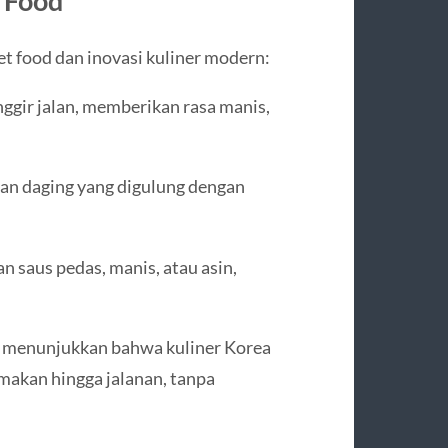
 Food
et food dan inovasi kuliner modern:
nggir jalan, memberikan rasa manis,
 dan daging yang digulung dengan
n saus pedas, manis, atau asin,
ood menunjukkan bahwa kuliner Korea
 makan hingga jalanan, tanpa