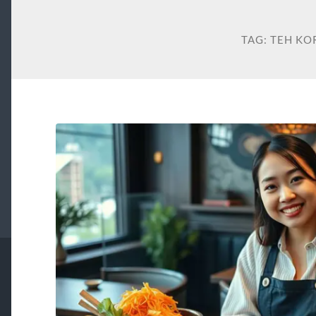
TAG:
TEH KO