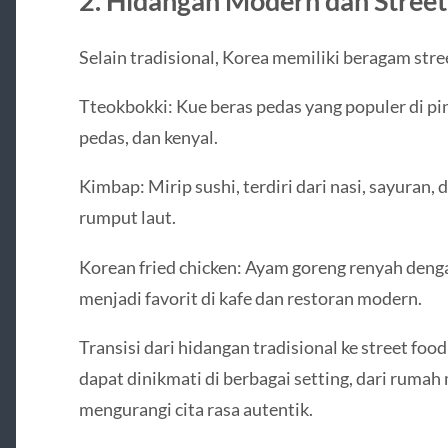
2. Hidangan Modern dan Street
Selain tradisional, Korea memiliki beragam stre
Tteokbokki: Kue beras pedas yang populer di pi
pedas, dan kenyal.
Kimbap: Mirip sushi, terdiri dari nasi, sayuran,
rumput laut.
Korean fried chicken: Ayam goreng renyah denga
menjadi favorit di kafe dan restoran modern.
Transisi dari hidangan tradisional ke street f
dapat dinikmati di berbagai setting, dari rumah
mengurangi cita rasa autentik.