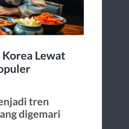
a Korea Lewat
opuler
njadi tren
yang digemari