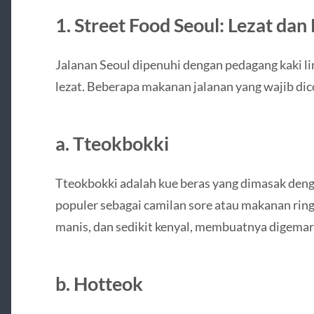
1. Street Food Seoul: Lezat dan
Jalanan Seoul dipenuhi dengan pedagang kaki l
lezat. Beberapa makanan jalanan yang wajib dico
a. Tteokbokki
Tteokbokki adalah kue beras yang dimasak deng
populer sebagai camilan sore atau makanan ringa
manis, dan sedikit kenyal, membuatnya digemar
b. Hotteok