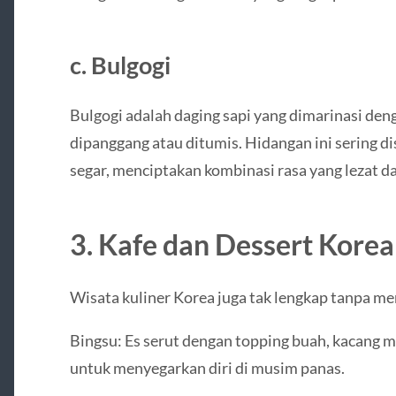
c. Bulgogi
Bulgogi adalah daging sapi yang dimarinasi de
dipanggang atau ditumis. Hidangan ini sering d
segar, menciptakan kombinasi rasa yang lezat 
3. Kafe dan Dessert Korea
Wisata kuliner Korea juga tak lengkap tanpa m
Bingsu: Es serut dengan topping buah, kacang m
untuk menyegarkan diri di musim panas.