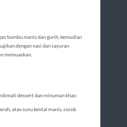
ngan bumbu manis dan gurih, kemudian
isajikan dengan nasi dan sayuran
dan memuaskan.
enikmati dessert dan minuman khas:
erah, atau susu kental manis, cocok