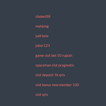
sbobet88
mahjong
judi bola
joker123
game slot bet 50 rupiah
spaceman slot pragmatic
slot deposit 5k qris
slot bonus new member 100
slot qris