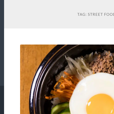
TAG:
STREET FOO