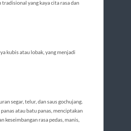
 tradisional yang kaya cita rasa dan
ya kubis atau lobak, yang menjadi
an segar, telur, dan saus gochujang.
 panas atau batu panas, menciptakan
n keseimbangan rasa pedas, manis,