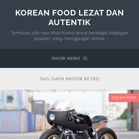
KOREAN FOOD LEZAT DAN
AUTENTIK
Temukan cita rasa khas Korea lewat berbagai hidangan
populer yang menggugah selera.
SHOW MENU
TAG:
GAYA MOTOR RETRO
STICKY POST