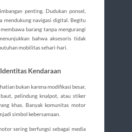
rtimbangan penting. Dudukan ponsel,
 mendukung navigasi digital. Begitu
tu membawa barang tanpa mengurangi
 menunjukkan bahwa aksesoris tidak
butuhan mobilitas sehari-hari.
Identitas Kendaraan
rhatian bukan karena modifikasi besar,
baut, pelindung knalpot, atau stiker
l yang khas. Banyak komunitas motor
enjadi simbol kebersamaan.
tor sering berfungsi sebagai media