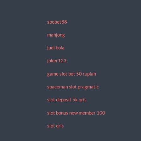
sbobet88
mahjong
judi bola
joker123
game slot bet 50 rupiah
spaceman slot pragmatic
slot deposit 5k qris
slot bonus new member 100
slot qris