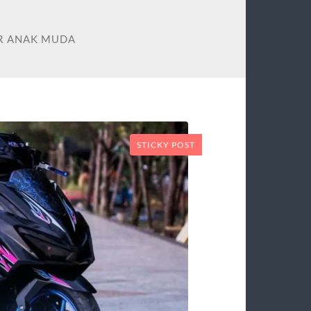
R ANAK MUDA
STICKY POST