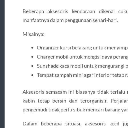
Beberapa aksesoris kendaraan dikenal cuk
manfaatnya dalam penggunaan sehari-hari.
Misalnya:
Organizer kursi belakang untuk menyimpa
Charger mobil untuk mengisi daya perang
Sunshade kaca mobil untuk mengurangi p
Tempat sampah mini agar interior tetap r
Aksesoris semacam ini biasanya tidak terlal
kabin tetap bersih dan terorganisir. Perjal
pengemudi tidak perlu sibuk mencari barang yan
Dalam beberapa situasi, aksesoris kecil 