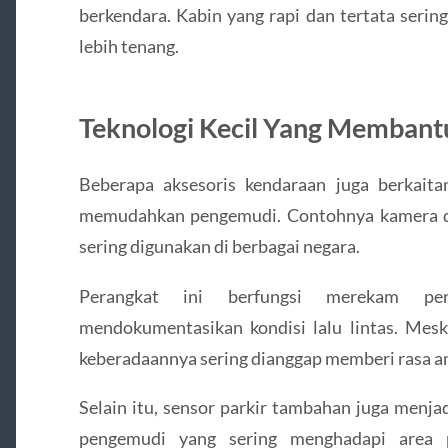
berkendara. Kabin yang rapi dan tertata seri
lebih tenang.
Teknologi Kecil Yang Memban
Beberapa aksesoris kendaraan juga berkait
memudahkan pengemudi. Contohnya kamera d
sering digunakan di berbagai negara.
Perangkat ini berfungsi merekam pe
mendokumentasikan kondisi lalu lintas. Meski
keberadaannya sering dianggap memberi rasa a
Selain itu, sensor parkir tambahan juga menja
pengemudi yang sering menghadapi area p