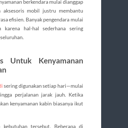
kenyamanan berkendara mulai dianggap
a aksesoris mobil justru membantu
rasa efisien. Banyak pengendara mulai
n karena hal-hal sederhana sering
seluruhan.
tis Untuk Kenyamanan
an
di
sering digunakan setiap hari—mulai
ingga perjalanan jarak jauh. Ketika
akan kenyamanan kabin biasanya ikut
 kebutuhan tersebut. Beberapa di