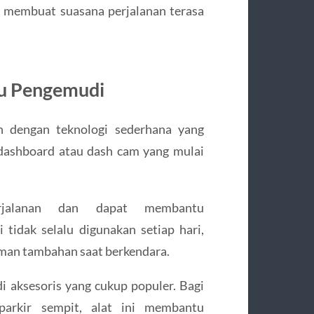
ng membuat suasana perjalanan terasa
tu Pengemudi
an dengan teknologi sederhana yang
ashboard atau dash cam yang mulai
rjalanan dan dapat membantu
 tidak selalu digunakan setiap hari,
man tambahan saat berkendara.
di aksesoris yang cukup populer. Bagi
arkir sempit, alat ini membantu