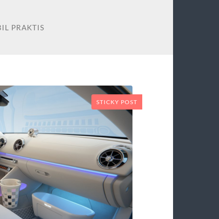
IL PRAKTIS
STICKY POST