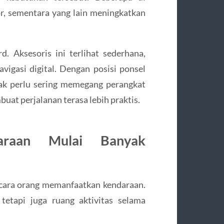
r, sementara yang lain meningkatkan
. Aksesoris ini terlihat sederhana,
igasi digital. Dengan posisi ponsel
dak perlu sering memegang perangkat
mbuat perjalanan terasa lebih praktis.
araan Mulai Banyak
cara orang memanfaatkan kendaraan.
 tetapi juga ruang aktivitas selama