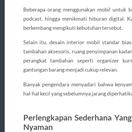
Beberapa orang menggunakan mobil untuk be
podcast, hingga menikmati hiburan digital. K
berkembang mengikuti kebutuhan tersebut.
Selain itu, desain interior mobil standar bi
tambahan aksesoris, ruang penyimpanan kadang 
perangkat tambahan seperti organizer ku
gantungan barang menjadi cukup relevan.
Banyak pengendara menyadari bahwa kenyama
hal-hal kecil yang sebelumnya jarang diperhatik
Perlengkapan Sederhana Yan
Nyaman