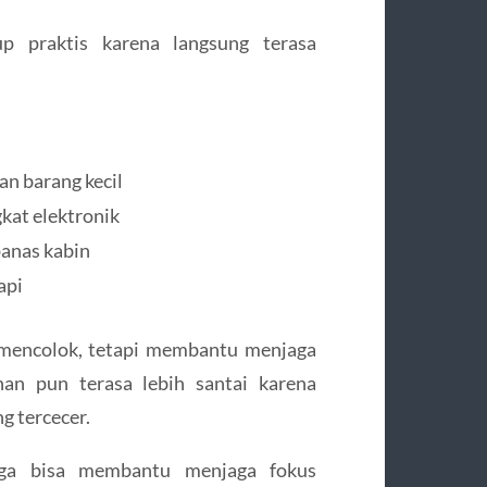
up praktis karena langsung terasa
n barang kecil
kat elektronik
anas kabin
api
u mencolok, tetapi membantu menjaga
anan pun terasa lebih santai karena
g tercecer.
juga bisa membantu menjaga fokus