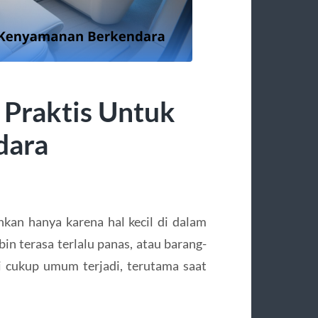
 Praktis Untuk
dara
hkan hanya karena hal kecil di dalam
bin terasa terlalu panas, atau barang-
ni cukup umum terjadi, terutama saat