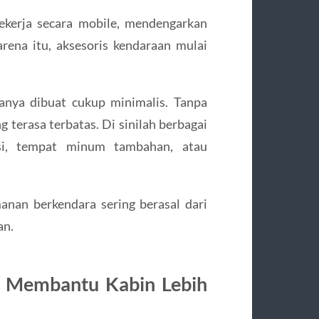
kerja secara mobile, mendengarkan
arena itu, aksesoris kendaraan mulai
asanya dibuat cukup minimalis. Tanpa
terasa terbatas. Di sinilah berbagai
rsi, tempat minum tambahan, atau
nan berkendara sering berasal dari
an.
g Membantu Kabin Lebih