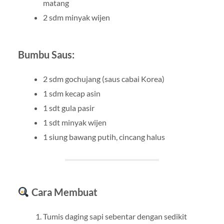
matang
2 sdm minyak wijen
Bumbu Saus:
2 sdm gochujang (saus cabai Korea)
1 sdm kecap asin
1 sdt gula pasir
1 sdt minyak wijen
1 siung bawang putih, cincang halus
Cara Membuat
Tumis daging sapi sebentar dengan sedikit