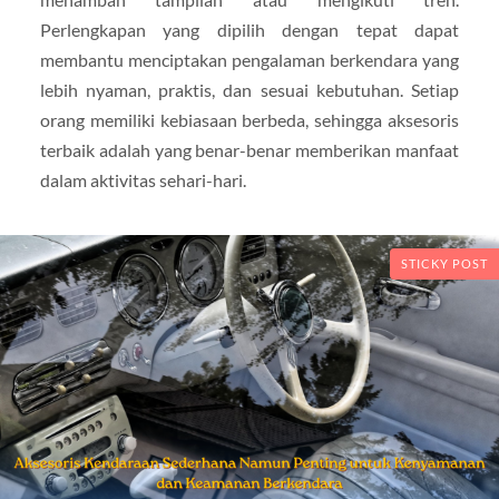
Perlengkapan yang dipilih dengan tepat dapat
membantu menciptakan pengalaman berkendara yang
lebih nyaman, praktis, dan sesuai kebutuhan. Setiap
orang memiliki kebiasaan berbeda, sehingga aksesoris
terbaik adalah yang benar-benar memberikan manfaat
dalam aktivitas sehari-hari.
STICKY POST