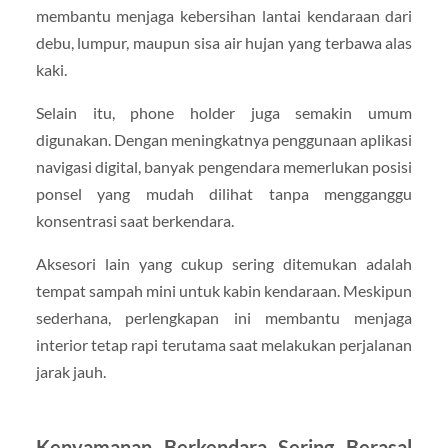
membantu menjaga kebersihan lantai kendaraan dari
debu, lumpur, maupun sisa air hujan yang terbawa alas
kaki.
Selain itu, phone holder juga semakin umum
digunakan. Dengan meningkatnya penggunaan aplikasi
navigasi digital, banyak pengendara memerlukan posisi
ponsel yang mudah dilihat tanpa mengganggu
konsentrasi saat berkendara.
Aksesori lain yang cukup sering ditemukan adalah
tempat sampah mini untuk kabin kendaraan. Meskipun
sederhana, perlengkapan ini membantu menjaga
interior tetap rapi terutama saat melakukan perjalanan
jarak jauh.
Kenyamanan Berkendara Sering Berasal