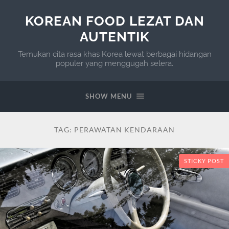
KOREAN FOOD LEZAT DAN
AUTENTIK
Temukan cita rasa khas Korea lewat berbagai hidangan
populer yang menggugah selera.
SHOW MENU
TAG:
PERAWATAN KENDARAAN
STICKY POST