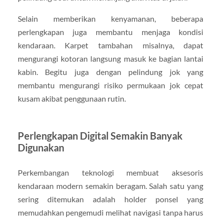
Selain memberikan kenyamanan, beberapa
perlengkapan juga membantu menjaga kondisi
kendaraan. Karpet tambahan misalnya, dapat
mengurangi kotoran langsung masuk ke bagian lantai
kabin. Begitu juga dengan pelindung jok yang
membantu mengurangi risiko permukaan jok cepat
kusam akibat penggunaan rutin.
Perlengkapan Digital Semakin Banyak
Digunakan
Perkembangan teknologi membuat aksesoris
kendaraan modern semakin beragam. Salah satu yang
sering ditemukan adalah holder ponsel yang
memudahkan pengemudi melihat navigasi tanpa harus