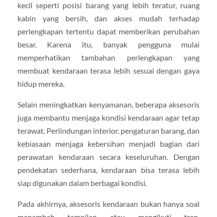
kecil seperti posisi barang yang lebih teratur, ruang
kabin yang bersih, dan akses mudah terhadap
perlengkapan tertentu dapat memberikan perubahan
besar. Karena itu, banyak pengguna mulai
memperhatikan tambahan perlengkapan yang
membuat kendaraan terasa lebih sesuai dengan gaya
hidup mereka.
Selain meningkatkan kenyamanan, beberapa aksesoris
juga membantu menjaga kondisi kendaraan agar tetap
terawat. Perlindungan interior, pengaturan barang, dan
kebiasaan menjaga kebersihan menjadi bagian dari
perawatan kendaraan secara keseluruhan. Dengan
pendekatan sederhana, kendaraan bisa terasa lebih
siap digunakan dalam berbagai kondisi.
Pada akhirnya, aksesoris kendaraan bukan hanya soal
menambah tampilan atau mengikuti tren.