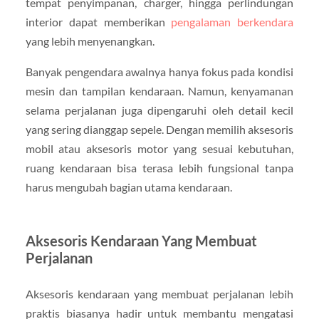
tempat penyimpanan, charger, hingga perlindungan
interior dapat memberikan
pengalaman berkendara
yang lebih menyenangkan.
Banyak pengendara awalnya hanya fokus pada kondisi
mesin dan tampilan kendaraan. Namun, kenyamanan
selama perjalanan juga dipengaruhi oleh detail kecil
yang sering dianggap sepele. Dengan memilih aksesoris
mobil atau aksesoris motor yang sesuai kebutuhan,
ruang kendaraan bisa terasa lebih fungsional tanpa
harus mengubah bagian utama kendaraan.
Aksesoris Kendaraan Yang Membuat
Perjalanan
Aksesoris kendaraan yang membuat perjalanan lebih
praktis biasanya hadir untuk membantu mengatasi