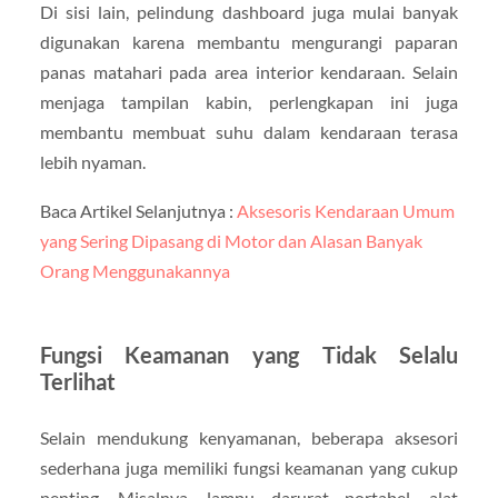
Di sisi lain, pelindung dashboard juga mulai banyak
digunakan karena membantu mengurangi paparan
panas matahari pada area interior kendaraan. Selain
menjaga tampilan kabin, perlengkapan ini juga
membantu membuat suhu dalam kendaraan terasa
lebih nyaman.
Baca Artikel Selanjutnya :
Aksesoris Kendaraan Umum
yang Sering Dipasang di Motor dan Alasan Banyak
Orang Menggunakannya
Fungsi Keamanan yang Tidak Selalu
Terlihat
Selain mendukung kenyamanan, beberapa aksesori
sederhana juga memiliki fungsi keamanan yang cukup
penting. Misalnya, lampu darurat portabel, alat