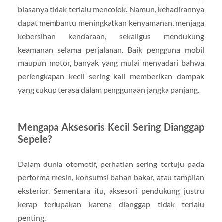
biasanya tidak terlalu mencolok. Namun, kehadirannya
dapat membantu meningkatkan kenyamanan, menjaga
kebersihan kendaraan, sekaligus mendukung
keamanan selama perjalanan. Baik pengguna mobil
maupun motor, banyak yang mulai menyadari bahwa
perlengkapan kecil sering kali memberikan dampak
yang cukup terasa dalam penggunaan jangka panjang.
Mengapa Aksesoris Kecil Sering Dianggap
Sepele?
Dalam dunia otomotif, perhatian sering tertuju pada
performa mesin, konsumsi bahan bakar, atau tampilan
eksterior. Sementara itu, aksesori pendukung justru
kerap terlupakan karena dianggap tidak terlalu
penting.