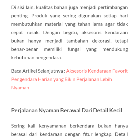
Di sisi lain, kualitas bahan juga menjadi pertimbangan
penting. Produk yang sering digunakan setiap hari
membutuhkan material yang tahan lama agar tidak
cepat rusak. Dengan begitu, aksesoris kendaraan
bukan hanya menjadi tambahan dekorasi, tetapi
benar-benar memiliki fungsi yang mendukung
kebutuhan pengendara.
Baca Artikel Selanjutnya :
Aksesoris Kendaraan Favorit
Pengendara Harian yang Bikin Perjalanan Lebih
Nyaman
Perjalanan Nyaman Berawal Dari Detail Kecil
Sering kali kenyamanan berkendara bukan hanya
berasal dari kendaraan dengan fitur lengkap. Detail