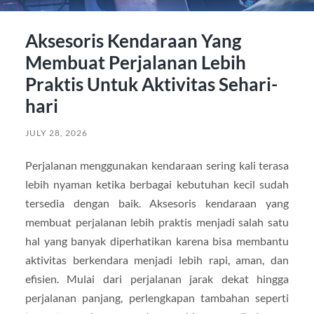
Aksesoris Kendaraan Yang
Membuat Perjalanan Lebih
Praktis Untuk Aktivitas Sehari-
hari
JULY 28, 2026
Perjalanan menggunakan kendaraan sering kali terasa
lebih nyaman ketika berbagai kebutuhan kecil sudah
tersedia dengan baik. Aksesoris kendaraan yang
membuat perjalanan lebih praktis menjadi salah satu
hal yang banyak diperhatikan karena bisa membantu
aktivitas berkendara menjadi lebih rapi, aman, dan
efisien. Mulai dari perjalanan jarak dekat hingga
perjalanan panjang, perlengkapan tambahan seperti