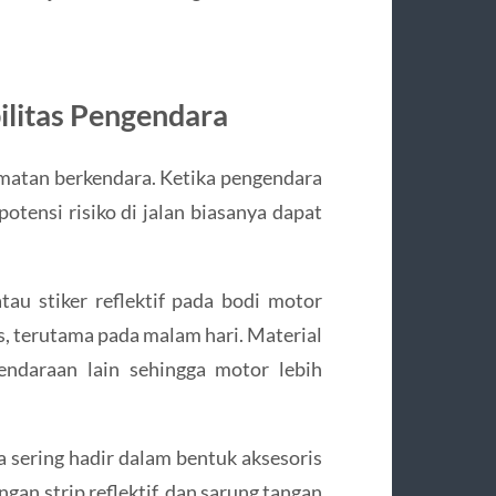
ilitas Pengendara
lamatan berkendara. Ketika pengendara
potensi risiko di jalan biasanya dapat
tau stiker reflektif pada bodi motor
s, terutama pada malam hari. Material
endaraan lain sehingga motor lebih
 sering hadir dalam bentuk aksesoris
gan strip reflektif, dan sarung tangan