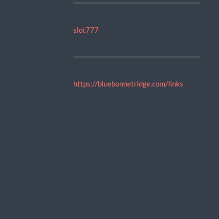
slot777
https://bluebonnetridge.com/links