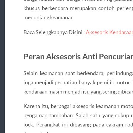
khusus berkendara merupakan contoh perlen
menunjang keamanan.
Baca Selengkapnya Disini :
Aksesoris Kendaraa
Peran Aksesoris Anti Pencuria
Selain keamanan saat berkendara, perlindung
juga menjadi perhatian banyak pemilik motor. 
kendaraan masih menjadi isu yang sering dibica
Karena itu, berbagai aksesoris keamanan moto
pengaman tambahan. Salah satu yang cukup 
lock. Perangkat ini dipasang pada cakram rod