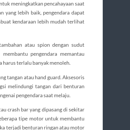
untuk meningkatkan pencahayaan saat
n yang lebih baik, pengendara dapat
embuat kendaraan lebih mudah terlihat
n tambahan atau spion dengan sudut
ini membantu pengendara memantau
a harus terlalu banyak menoleh.
ng tangan atau hand guard. Aksesoris
gsi melindungi tangan dari benturan
engenai pengendara saat melaju.
tau crash bar yang dipasang di sekitar
beberapa tipe motor untuk membantu
ka terjadi benturan ringan atau motor