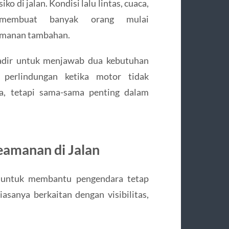
ko di jalan. Kondisi lalu lintas, cuaca,
 membuat banyak orang mulai
amanan tambahan.
adir untuk menjawab dua kebutuhan
 perlindungan ketika motor tidak
a, tetapi sama-sama penting dalam
eamanan di Jalan
 untuk membantu pengendara tetap
iasanya berkaitan dengan visibilitas,