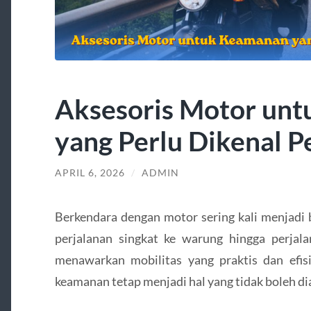
Aksesoris Motor un
yang Perlu Dikenal 
APRIL 6, 2026
/
ADMIN
Berkendara dengan motor sering kali menjadi ba
perjalanan singkat ke warung hingga perjala
menawarkan mobilitas yang praktis dan efisi
keamanan tetap menjadi hal yang tidak boleh di