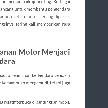
nan menjadi cukup penting. Berbagai
irancang untuk membantu pengendara
aupun ketika motor sedang diparkir.
ungsinya sering kali memberikan rasa
anan Motor Menjadi
dara
rhadap keamanan berkendara semakin
gan kemampuan mengemudi, tetapi juga
 relatif terbuka dibandingkan mobil.