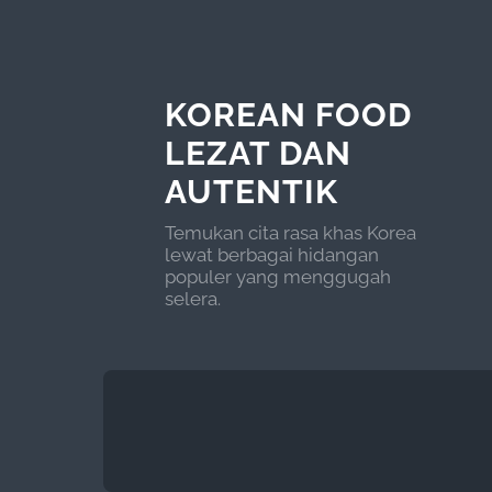
KOREAN FOOD
LEZAT DAN
AUTENTIK
Temukan cita rasa khas Korea
lewat berbagai hidangan
populer yang menggugah
selera.