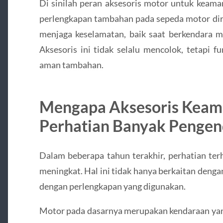
Di sinilah peran aksesoris motor untuk keama
perlengkapan tambahan pada sepeda motor d
menjaga keselamatan, baik saat berkendara m
Aksesoris ini tidak selalu mencolok, tetapi f
aman tambahan.
Mengapa Aksesoris Keam
Perhatian Banyak Pengen
Dalam beberapa tahun terakhir, perhatian te
meningkat. Hal ini tidak hanya berkaitan den
dengan perlengkapan yang digunakan.
Motor pada dasarnya merupakan kendaraan yang