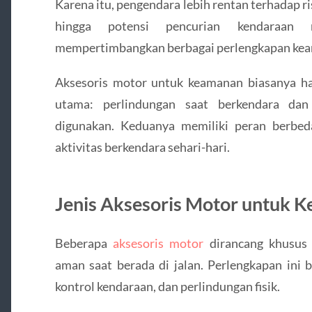
Karena itu, pengendara lebih rentan terhadap risi
hingga potensi pencurian kendaraan
mempertimbangkan berbagai perlengkapan ke
Aksesoris motor untuk keamanan biasanya h
utama: perlindungan saat berkendara dan
digunakan. Keduanya memiliki peran berbed
aktivitas berkendara sehari-hari.
Jenis Aksesoris Motor untuk K
Beberapa
aksesoris motor
dirancang khusus
aman saat berada di jalan. Perlengkapan ini b
kontrol kendaraan, dan perlindungan fisik.