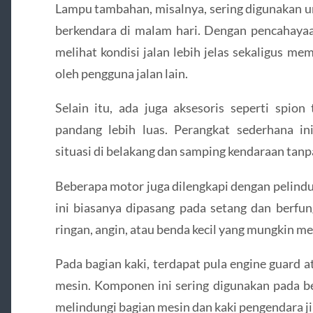
Lampu tambahan, misalnya, sering digunakan 
berkendara di malam hari. Dengan pencahayaa
melihat kondisi jalan lebih jelas sekaligus m
oleh pengguna jalan lain.
Selain itu, ada juga aksesoris seperti spio
pandang lebih luas. Perangkat sederhana 
situasi di belakang dan samping kendaraan tanp
Beberapa motor juga dilengkapi dengan pelindu
ini biasanya dipasang pada setang dan berfun
ringan, angin, atau benda kecil yang mungkin m
Pada bagian kaki, terdapat pula engine guard a
mesin. Komponen ini sering digunakan pada 
melindungi bagian mesin dan kaki pengendara ji