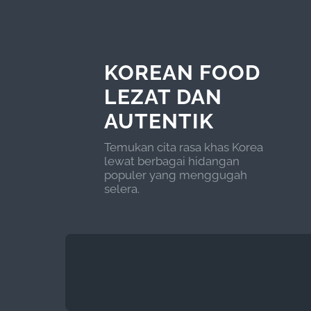
KOREAN FOOD
LEZAT DAN
AUTENTIK
Temukan cita rasa khas Korea
lewat berbagai hidangan
populer yang menggugah
selera.