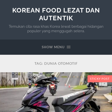
KOREAN FOOD LEZAT DAN
AUTENTIK
Temukan cita rasa khas Korea lewat berbagai hidangan
populer yang menggugah selera.
SHOW MENU
TAG:
DUNIA OTOMOTIF
STICKY POST